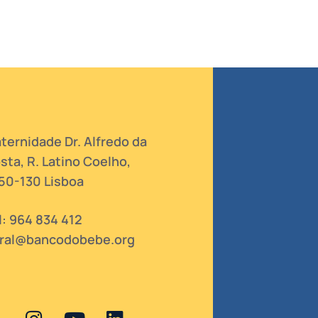
ternidade Dr. Alfredo da
sta, R. Latino Coelho,
50-130 Lisboa
l: 964 834 412
ral@bancodobebe.org