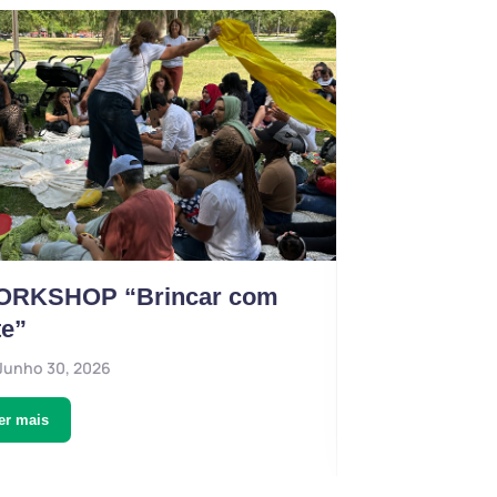
RKSHOP “Brincar com
Banco 
te”
da Cri
Junho 30, 2026
Junho 3
er mais
Ler mais