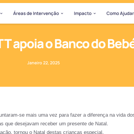
Áreas de Intervenção
Impacto
Como Ajudar
T apoia o Banco do Beb
Janeiro 22, 2025
ntaram-se mais uma vez para fazer a diferença na vida do
as que desejavam receber um presente de Natal.
ação, tornou o Natal destas crianças especial.