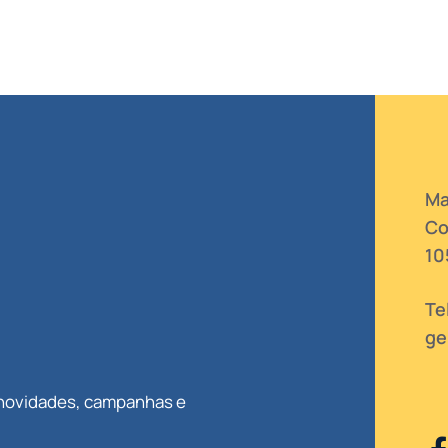
Ma
Co
10
Te
ge
 novidades, campanhas e