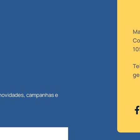
Ma
Co
10
Te
ge
 novidades, campanhas e