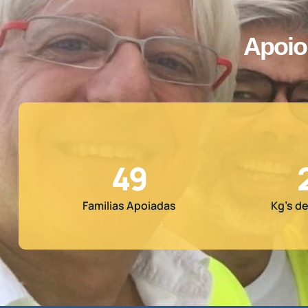
Apoio
50
Familias Apoiadas
Kg’s d