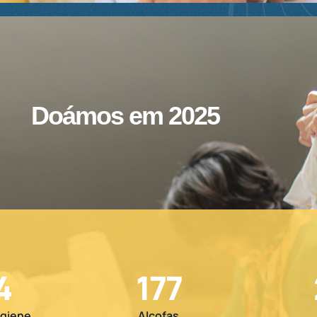
Doámos em 2025
4
177
igiene
Alcofas