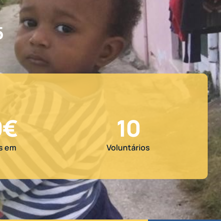
5
3
€
11
s em
Voluntários