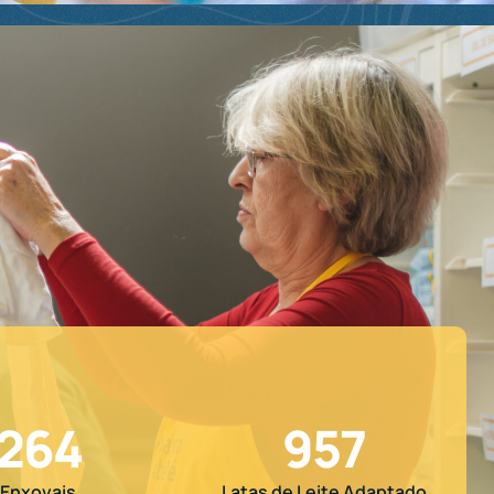
264
957
Enxovais
Latas de Leite Adaptado