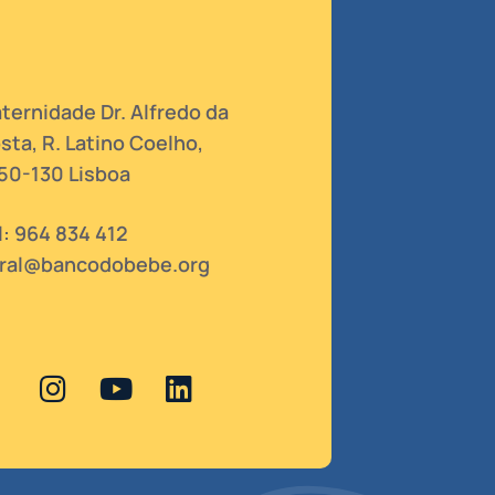
ternidade Dr. Alfredo da
sta, R. Latino Coelho,
50-130 Lisboa
l: 964 834 412
ral@bancodobebe.org