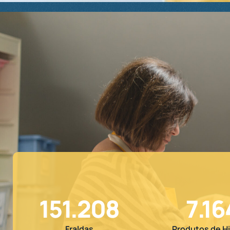
151.208
7.16
Fraldas
Produtos de H