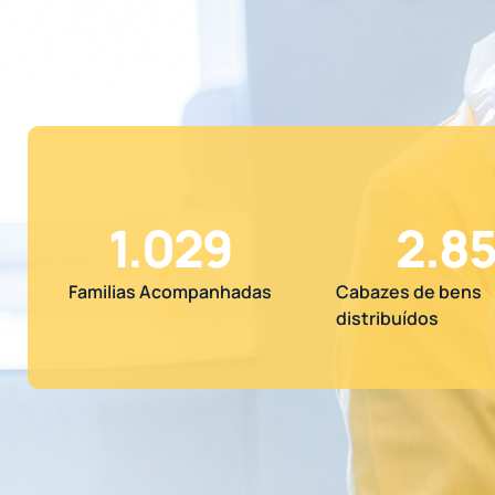
1.029
2.85
Familias Acompanhadas
Cabazes de bens
distribuídos