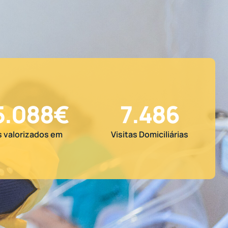
5.088
€
7.486
s valorizados em
Visitas Domiciliárias