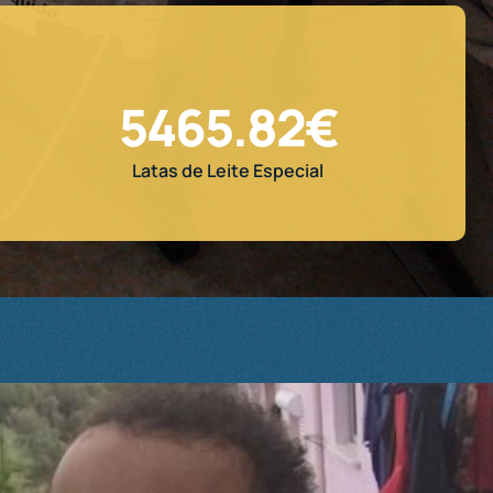
5465.82
€
Latas de Leite Especial