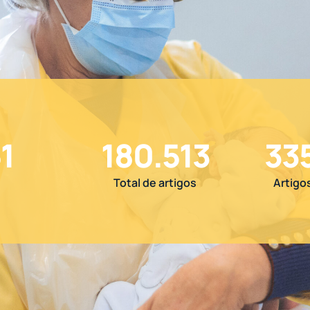
1
180.513
33
Total de artigos
Artigo