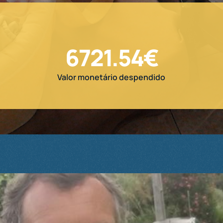
6721.54
€
Valor monetário despendido