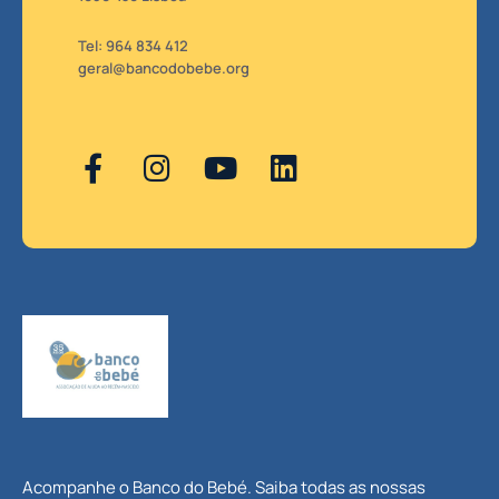
Tel: 964 834 412
geral@bancodobebe.org
Acompanhe o Banco do Bebé. Saiba todas as nossas