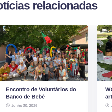
tícias relacionadas
WORKSHOP “Brincar com
B
arte”
d
Junho 30, 2026