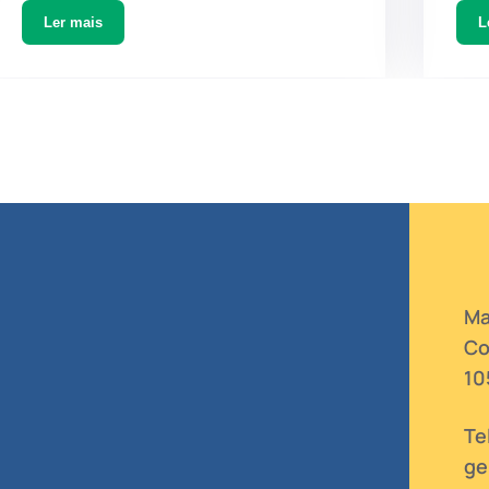
Ler mais
Ma
Co
10
Te
ge