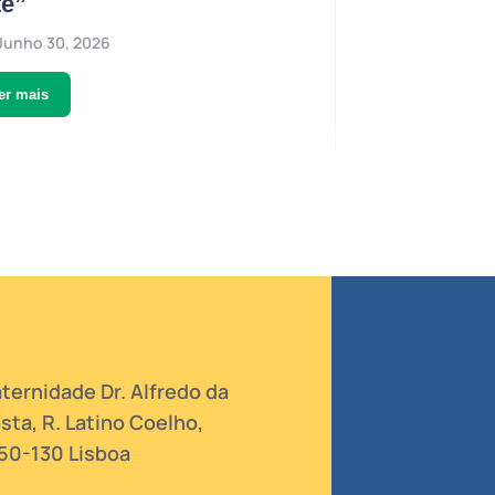
te”
da Cri
Junho 30, 2026
Junho 3
er mais
Ler mais
ternidade Dr. Alfredo da
sta, R. Latino Coelho,
50-130 Lisboa