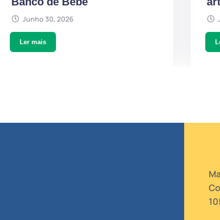
Banco de Bebé
ar
Junho 30, 2026
Ler mais
L
Ma
Co
10