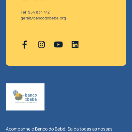
Tel: 964 834 412
geral@bancodobebe.org
Acompanhe o Banco do Bebé. Saiba todas as nossas