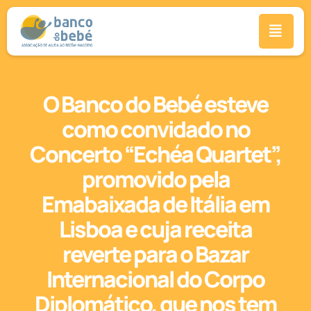
O Banco do Bebé esteve
como convidado no
Concerto “Echéa Quartet”,
promovido pela
Emabaixada de Itália em
Lisboa e cuja receita
reverte para o Bazar
Internacional do Corpo
Diplomático, que nos tem